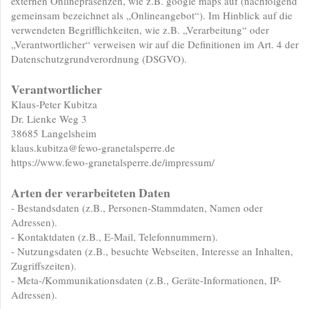
externen Onlinepräsenzen, wie z.B. google maps auf (nachfolgend
gemeinsam bezeichnet als „Onlineangebot“). Im Hinblick auf die
verwendeten Begrifflichkeiten, wie z.B. „Verarbeitung“ oder
„Verantwortlicher“ verweisen wir auf die Definitionen im Art. 4 der
Datenschutzgrundverordnung (DSGVO).
Verantwortlicher
Klaus-Peter Kubitza
Dr. Lienke Weg 3
38685 Langelsheim
klaus.kubitza@fewo-granetalsperre.de
https://www.fewo-granetalsperre.de/impressum/
Arten der verarbeiteten Daten
- Bestandsdaten (z.B., Personen-Stammdaten, Namen oder
Adressen).
- Kontaktdaten (z.B., E-Mail, Telefonnummern).
- Nutzungsdaten (z.B., besuchte Webseiten, Interesse an Inhalten,
Zugriffszeiten).
- Meta-/Kommunikationsdaten (z.B., Geräte-Informationen, IP-
Adressen).