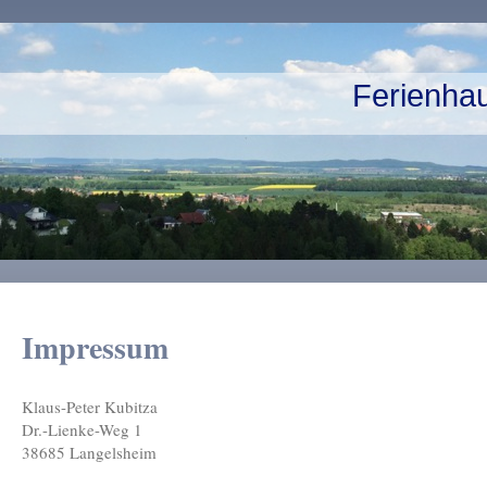
Ferienha
Impressum
Klaus-Peter Kubitza
Dr.-Lienke-Weg
1
38685
Langelsheim